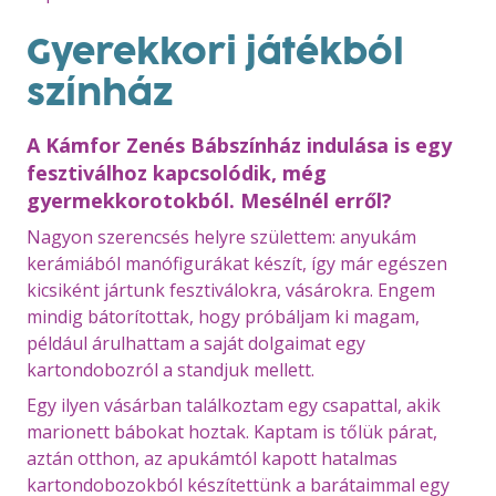
Gyerekkori játékból
színház
A Kámfor Zenés Bábszínház indulása is egy
fesztiválhoz kapcsolódik, még
gyermekkorotokból. Mesélnél erről?
Nagyon szerencsés helyre születtem: anyukám
kerámiából manófigurákat készít, így már egészen
kicsiként jártunk fesztiválokra, vásárokra. Engem
mindig bátorítottak, hogy próbáljam ki magam,
például árulhattam a saját dolgaimat egy
kartondobozról a standjuk mellett.
Egy ilyen vásárban találkoztam egy csapattal, akik
marionett bábokat hoztak. Kaptam is tőlük párat,
aztán otthon, az apukámtól kapott hatalmas
kartondobozokból készítettünk a barátaimmal egy