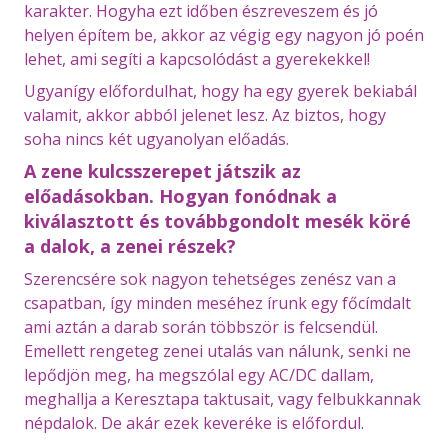
karakter. Hogyha ezt időben észreveszem és jó
helyen építem be, akkor az végig egy nagyon jó poén
lehet, ami segíti a kapcsolódást a gyerekekkel!
Ugyanígy előfordulhat, hogy ha egy gyerek bekiabál
valamit, akkor abból jelenet lesz. Az biztos, hogy
soha nincs két ugyanolyan előadás.
A zene kulcsszerepet játszik az
előadásokban. Hogyan fonódnak a
kiválasztott és továbbgondolt mesék köré
a dalok, a zenei részek?
Szerencsére sok nagyon tehetséges zenész van a
csapatban, így minden meséhez írunk egy főcímdalt
ami aztán a darab során többször is felcsendül.
Emellett rengeteg zenei utalás van nálunk, senki ne
lepődjön meg, ha megszólal egy AC/DC dallam,
meghallja a Keresztapa taktusait, vagy felbukkannak
népdalok. De akár ezek keveréke is előfordul.