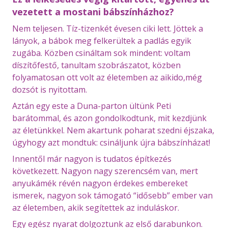
vezetett a mostani bábszínházhoz?
Nem teljesen. Tíz-tizenkét évesen ciki lett. Jöttek a
lányok, a bábok meg felkerültek a padlás egyik
zugába. Közben csináltam sok mindent: voltam
díszítőfestő, tanultam szobrászatot, közben
folyamatosan ott volt az életemben az aikido,még
dozsót is nyitottam.
Aztán egy este a Duna-parton ültünk Peti
barátommal, és azon gondolkodtunk, mit kezdjünk
az életünkkel. Nem akartunk poharat szedni éjszaka,
úgyhogy azt mondtuk: csináljunk újra bábszínházat!
Innentől már nagyon is tudatos építkezés
következett. Nagyon nagy szerencsém van, mert
anyukámék révén nagyon érdekes embereket
ismerek, nagyon sok támogató “idősebb” ember van
az életemben, akik segítettek az induláskor.
Egy egész nyarat dolgoztunk az első darabunkon.