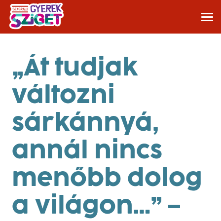
„Át tudjak
változni
sárkánnyá,
annál nincs
menőbb dolog
a világon…” –