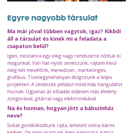
Egyre nagyobb társulat
Ma már jóval többen vagytok, igaz? Kikből
áll a társulat és kinek mi a feladata a
csapaton belül?
Igen, mostanra egy elég nagy rendszerré nőttük ki
magunkat. Van hat-nyolc zenészünk, rajtam kívül
még két mesélőnk, menedzser, marketinges,
grafikus. Tizenegynéhányan dolgozunk a teljes
projekten. A zenészek például mind más hangulatot
hoznak. Ugyanaz az előadás teljesen más élmény
zongorával, gitárral vagy elektronikával.
Na és honnan, hogyan jött a bábszínház
neve?
Sokat gondolkodtunk rajta, lehetett volna bármi
kedves. De nem akartunk ilyen napocska, katica