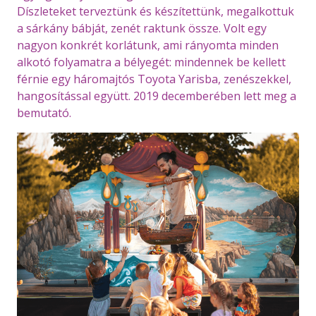
Díszleteket terveztünk és készítettünk, megalkottuk
a sárkány bábját, zenét raktunk össze. Volt egy
nagyon konkrét korlátunk, ami rányomta minden
alkotó folyamatra a bélyegét: mindennek be kellett
férnie egy háromajtós Toyota Yarisba, zenészekkel,
hangosítással együtt. 2019 decemberében lett meg a
bemutató.