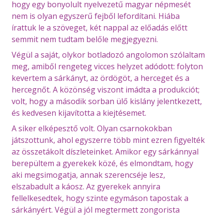
hogy egy bonyolult nyelvezetű magyar népmesét
nem is olyan egyszerű fejből lefordítani. Hiába
írattuk le a szöveget, két nappal az előadás előtt
semmit nem tudtam belőle megjegyezni.
Végül a saját, olykor botladozó angolomon szólaltam
meg, amiből rengeteg vicces helyzet adódott: folyton
kevertem a sárkányt, az ördögöt, a herceget és a
hercegnőt. A közönség viszont imádta a produkciót;
volt, hogy a második sorban ülő kislány jelentkezett,
és kedvesen kijavította a kiejtésemet.
A siker elképesztő volt. Olyan csarnokokban
játszottunk, ahol egyszerre több mint ezren figyelték
az összetákolt díszleteinket. Amikor egy sárkánnyal
berepültem a gyerekek közé, és elmondtam, hogy
aki megsimogatja, annak szerencséje lesz,
elszabadult a káosz. Az gyerekek annyira
fellelkesedtek, hogy szinte egymáson tapostak a
sárkányért. Végül a jól megtermett zongorista