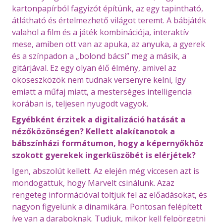
kartonpapírból fagyizót építünk, az egy tapintható,
átlátható és értelmezhető világot teremt. A bábjáték
valahol a film és a játék kombinációja, interaktív
mese, amiben ott van az apuka, az anyuka, a gyerek
és a színpadon a „bolond bácsi” meg a másik, a
gitárjával. Ez egy olyan élő élmény, amivel az
okoseszközök nem tudnak versenyre kelni, így
emiatt a műfaj miatt, a mesterséges intelligencia
korában is, teljesen nyugodt vagyok.
Egyébként érzitek a digitalizáció hatását a
nézőközönségen? Kellett alakítanotok a
bábszínházi formátumon, hogy a képernyőkhöz
szokott gyerekek ingerküszöbét is elérjétek?
Igen, abszolút kellett. Az elején még viccesen azt is
mondogattuk, hogy Marvelt csinálunk. Azaz
rengeteg információval töltjük fel az előadásokat, és
nagyon figyelünk a dinamikára. Pontosan felépített
íve van a daraboknak. Tudjuk, mikor kell felpörgetni