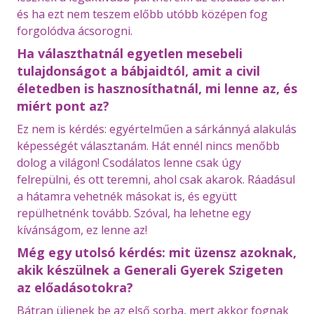
és ha ezt nem teszem előbb utóbb középen fog
forgolódva ácsorogni.
Ha választhatnál egyetlen mesebeli
tulajdonságot a bábjaidtól, amit a civil
életedben is hasznosíthatnál, mi lenne az, és
miért pont az?
Ez nem is kérdés: egyértelműen a sárkánnyá alakulás
képességét választanám. Hát ennél nincs menőbb
dolog a világon! Csodálatos lenne csak úgy
felrepülni, és ott teremni, ahol csak akarok. Ráadásul
a hátamra vehetnék másokat is, és együtt
repülhetnénk tovább. Szóval, ha lehetne egy
kívánságom, ez lenne az!
Még egy utolsó kérdés: mit üzensz azoknak,
akik készülnek a Generali Gyerek Szigeten
az előadásotokra?
Bátran üljenek be az első sorba, mert akkor fognak