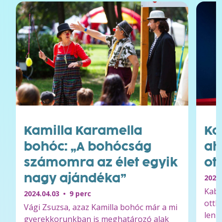
Kamilla Karamella
Ka
bohóc: „A bohócság
ah
számomra az élet egyik
ot
nagy ajándéka”
2025.
Kabó
2024.04.03
9 perc
otth
Vági Zsuzsa, azaz Kamilla bohóc már a mi
lenn
gyerekkorunkban is meghatározó alak