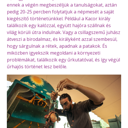
ennek a végén megbeszéljük a tanulságokat, aztán
pedig 20-25 percben folytatjuk a népmesét a saját
kiegészítő történetünkkel. Például a Kacor király
találkozik egy kalózzal, együtt hajóra szállnak és
világ körüli útra indulnak. Vagy a csillagszemű juhász
átveszi a birodalmaz, és királyként azzal szembesül,
hogy sárgulnak a rétek, apadnak a patakok. És
miközben igyekszik megoldani a környezeti
problémákat, találkozik egy űrkutatóval, és így végül
űrhajós történet lesz belőle.