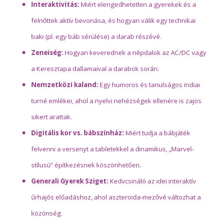
Interaktivitás:
Miért elengedhetetlen a gyerekek és a
felnőttek aktív bevonása, és hogyan válik egy technikai
baki (pl. egy báb sérülése) a darab részévé.
Zeneiség:
Hogyan keverednek a népdalok az AC/DC vagy
a Keresztapa dallamaival a darabok során.
Nemzetközi kaland:
Egy humoros és tanulságos indiai
turné emlékei, ahol a nyelvi nehézségek ellenére is zajos
sikert arattak.
Digitális kor vs. bábszínház:
Miért tudja a bábjáték
felvenni a versenyt a tabletekkel a dinamikus, „Marvel-
stílusú” építkezésnek köszönhetően.
Generali Gyerek Sziget:
Kedvcsináló az idei interaktív
űrhajós előadáshoz, ahol aszteroida-mezővé változhat a
közönség.