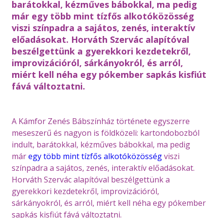
barátokkal, kézműves bábokkal, ma pedig
már egy több mint tízfős alkotóközösség
viszi színpadra a sajátos, zenés, interaktív
előadásokat. Horváth Szervác alapítóval
beszélgettünk a gyerekkori kezdetekről,
improvizációról, sárkányokról, és arról,
miért kell néha egy pókember sapkás kisfiút
fává változtatni.
A Kámfor Zenés Bábszínház története egyszerre
meseszerű és nagyon is földközeli: kartondobozból
indult, barátokkal, kézműves bábokkal, ma pedig
már
egy több mint tízfős alkotóközösség
viszi
színpadra a sajátos, zenés, interaktív előadásokat.
Horváth Szervác alapítóval beszélgettünk a
gyerekkori kezdetekről, improvizációról,
sárkányokról, és arról, miért kell néha egy pókember
sapkás kisfiút fává változtatni.