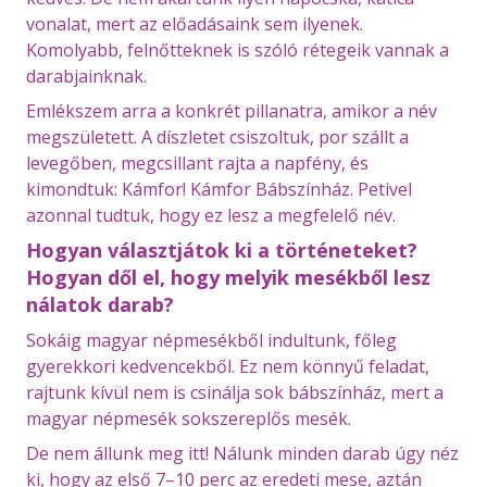
vonalat, mert az előadásaink sem ilyenek.
Komolyabb, felnőtteknek is szóló rétegeik vannak a
darabjainknak.
Emlékszem arra a konkrét pillanatra, amikor a név
megszületett. A díszletet csiszoltuk, por szállt a
levegőben, megcsillant rajta a napfény, és
kimondtuk: Kámfor! Kámfor Bábszínház. Petivel
azonnal tudtuk, hogy ez lesz a megfelelő név.
Hogyan választjátok ki a történeteket?
Hogyan dől el, hogy melyik mesékből lesz
nálatok darab?
Sokáig magyar népmesékből indultunk, főleg
gyerekkori kedvencekből. Ez nem könnyű feladat,
rajtunk kívül nem is csinálja sok bábszínház, mert a
magyar népmesék sokszereplős mesék.
De nem állunk meg itt! Nálunk minden darab úgy néz
ki, hogy az első 7–10 perc az eredeti mese, aztán