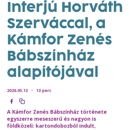
Interjú Horváth
Szerváccal, a
Kámfor Zenés
Bábszínház
alapítójával
2026.05.13
•
13 perc
A Kámfor Zenés Bábszínház története
egyszerre meseszerű és nagyon is
földközeli: kartondobozból indult,