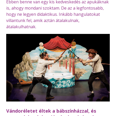
Ebben benne van egy kis kedveskedés az apukáknak
is, ahogy mondani szoktam. De az a legfontosabb,
hogy ne legyen didaktikus. Inkább hangulatokat
villantunk fel, amik aztán átalakulnak,
átalakulhatnak.
Vándoréletet éltek a bábszínházzal, és