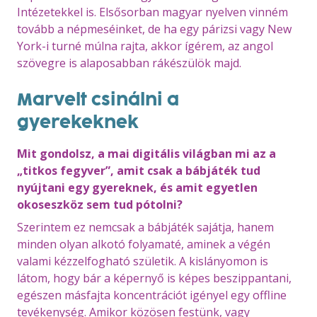
Intézetekkel is. Elsősorban magyar nyelven vinném
tovább a népmeséinket, de ha egy párizsi vagy New
York-i turné múlna rajta, akkor ígérem, az angol
szövegre is alaposabban rákészülök majd.
Marvelt csinálni a
gyerekeknek
Mit gondolsz, a mai digitális világban mi az a
„titkos fegyver”, amit csak a bábjáték tud
nyújtani egy gyereknek, és amit egyetlen
okoseszköz sem tud pótolni?
Szerintem ez nemcsak a bábjáték sajátja, hanem
minden olyan alkotó folyamaté, aminek a végén
valami kézzelfogható születik. A kislányomon is
látom, hogy bár a képernyő is képes beszippantani,
egészen másfajta koncentrációt igényel egy offline
tevékenység. Amikor közösen festünk, vagy