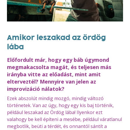
Amikor leszakad az ördög
lába
Előfordult már, hogy egy báb úgymond
megmakacsolta magát, és teljesen más
irányba vitte az előadást, mint amit
elterveztél? Mennyire van jelen az
improvizáció nálatok?
Ezek abszolút mindig mozgó, mindig változó
történetek. Van az úgy, hogy egy kis baj történik,
például leszakad az Ördög lába! Ilyenkor ezt
valahogy be kell építeni a mesébe, például váratlanul
megbotlik, beüti a térdét, és onnantól sántít a