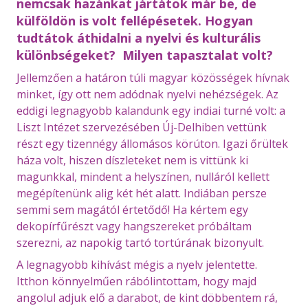
nemcsak hazánkat jártátok már be, de
külföldön is volt fellépésetek. Hogyan
tudtátok áthidalni a nyelvi és kulturális
különbségeket? Milyen tapasztalat volt?
Jellemzően a határon túli magyar közösségek hívnak
minket, így ott nem adódnak nyelvi nehézségek. Az
eddigi legnagyobb kalandunk egy indiai turné volt: a
Liszt Intézet szervezésében Új-Delhiben vettünk
részt egy tizennégy állomásos körúton. Igazi őrültek
háza volt, hiszen díszleteket nem is vittünk ki
magunkkal, mindent a helyszínen, nulláról kellett
megépítenünk alig két hét alatt. Indiában persze
semmi sem magától értetődő! Ha kértem egy
dekopírfűrészt vagy hangszereket próbáltam
szerezni, az napokig tartó tortúrának bizonyult.
A legnagyobb kihívást mégis a nyelv jelentette.
Itthon könnyelműen rábólintottam, hogy majd
angolul adjuk elő a darabot, de kint döbbentem rá,