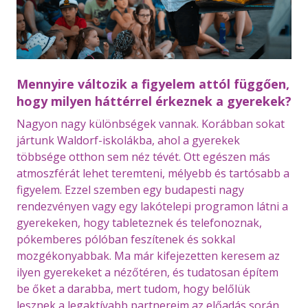
Mennyire változik a figyelem attól függően,
hogy milyen háttérrel érkeznek a gyerekek?
Nagyon nagy különbségek vannak. Korábban sokat
jártunk Waldorf-iskolákba, ahol a gyerekek
többsége otthon sem néz tévét. Ott egészen más
atmoszférát lehet teremteni, mélyebb és tartósabb a
figyelem. Ezzel szemben egy budapesti nagy
rendezvényen vagy egy lakótelepi programon látni a
gyerekeken, hogy tableteznek és telefonoznak,
pókemberes pólóban feszítenek és sokkal
mozgékonyabbak. Ma már kifejezetten keresem az
ilyen gyerekeket a nézőtéren, és tudatosan építem
be őket a darabba, mert tudom, hogy belőlük
lesznek a legaktívabb partnereim az előadás során