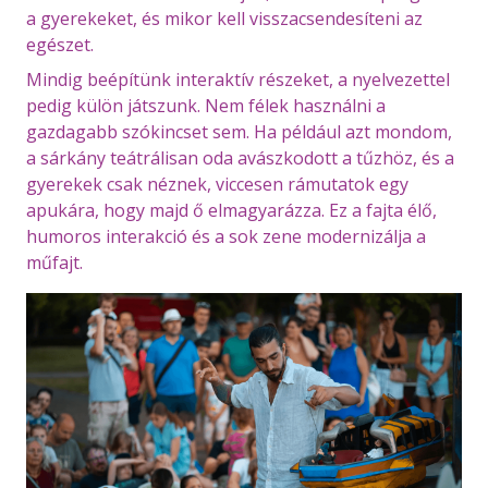
a gyerekeket, és mikor kell visszacsendesíteni az
egészet.
Mindig beépítünk interaktív részeket, a nyelvezettel
pedig külön játszunk. Nem félek használni a
gazdagabb szókincset sem. Ha például azt mondom,
a sárkány teátrálisan oda avászkodott a tűzhöz, és a
gyerekek csak néznek, viccesen rámutatok egy
apukára, hogy majd ő elmagyarázza. Ez a fajta élő,
humoros interakció és a sok zene modernizálja a
műfajt.