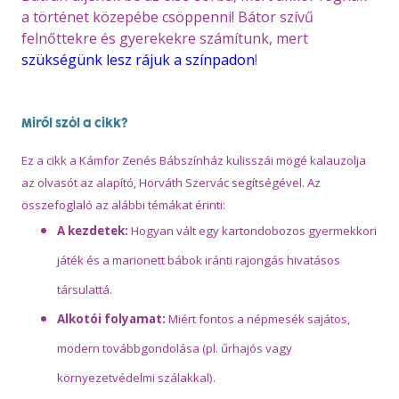
a történet közepébe csöppenni! Bátor szívű
felnőttekre és gyerekekre számítunk, mert
szükségünk lesz rájuk a színpadon
!
Miről szól a cikk?
Ez a cikk a Kámfor Zenés Bábszínház kulisszái mögé kalauzolja
az olvasót az alapító, Horváth Szervác segítségével. Az
összefoglaló az alábbi témákat érinti:
A kezdetek:
Hogyan vált egy kartondobozos gyermekkori
játék és a marionett bábok iránti rajongás hivatásos
társulattá.
Alkotói folyamat:
Miért fontos a népmesék sajátos,
modern továbbgondolása (pl. űrhajós vagy
környezetvédelmi szálakkal).