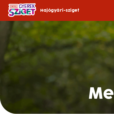
Hajógyári-sziget
Me