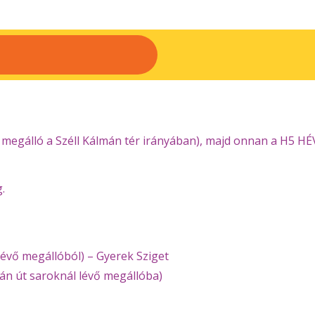
3 megálló a Széll Kálmán tér irányában), majd onnan a H5 HÉV
.
 lévő megállóból) – Gyerek Sziget
tván út saroknál lévő megállóba)