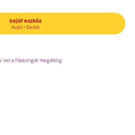
Saját eszköz
Autó • Bicikli
-vel a Filatorigát megállóig.