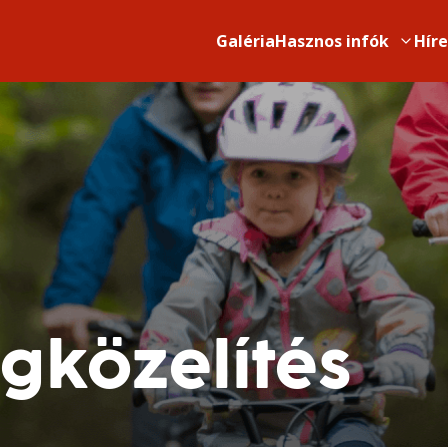
Galéria
Hasznos infók
Hír
gközelítés