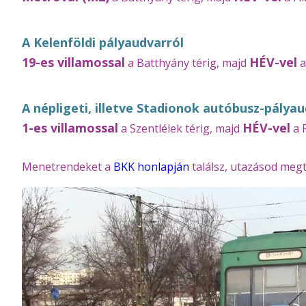
A Kelenföldi pályaudvarról
19-es villamossal
HÉV-vel
a Batthyány térig, majd
a
A népligeti, illetve Stadionok autóbusz-pálya
1-es villamossal
HÉV-vel
a Szentlélek térig, majd
a F
Menetrendeket a
BKK honlapján
találsz, utazásod meg