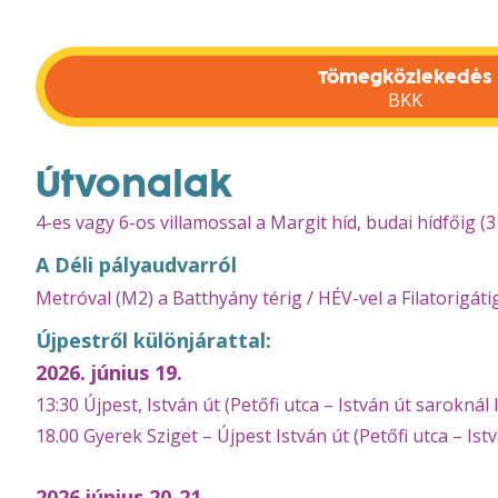
Tömegközlekedés
BKK
Útvonalak
4-es vagy 6-os villamossal a Margit híd, budai hídfőig (
A Déli pályaudvarról
Metróval (M2) a Batthyány térig / HÉV-vel a Filatorigátig
Újpestről különjárattal:
2026. június 19.
13:30 Újpest, István út (Petőfi utca – István út saroknál
18.00 Gyerek Sziget – Újpest István út (Petőfi utca – Is
2026 június 20-21.