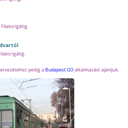
 Filatorigátig.
udvartól
ilatorigátig.
tervezéséhez pedig a
Budapest GO
alkalmazást ajánljuk.