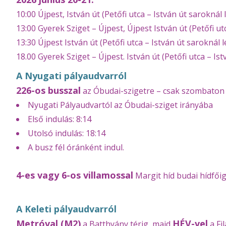
10:00 Újpest, István út (Petőfi utca – István út saroknál
13:00 Gyerek Sziget – Újpest, Újpest István út (Petőfi u
13:30 Újpest István út (Petőfi utca – István út saroknál 
18.00 Gyerek Sziget – Újpest. István út (Petőfi utca – I
A Nyugati pályaudvarról
226-os busszal
az Óbudai-szigetre – csak szombaton 
Nyugati Pályaudvartól az Óbudai-sziget irányába
Első indulás: 8:14
Utolsó indulás: 18:14
A busz fél óránként indul.
4-es vagy 6-os villamossal
Margit híd budai hídfőig
A Keleti pályaudvarról
Metróval (M2)
HÉV-vel
a Batthyány térig, majd
a Fil