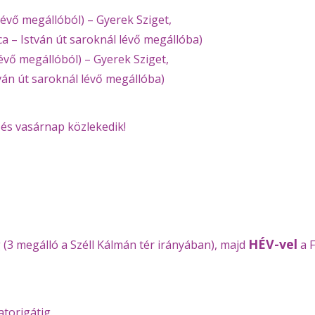
 lévő megállóból) – Gyerek Sziget,
tca – István út saroknál lévő megállóba)
lévő megállóból) – Gyerek Sziget,
stván út saroknál lévő megállóba)
és vasárnap közlekedik!
HÉV-vel
 (3 megálló a Széll Kálmán tér irányában), majd
a F
atorigátig.