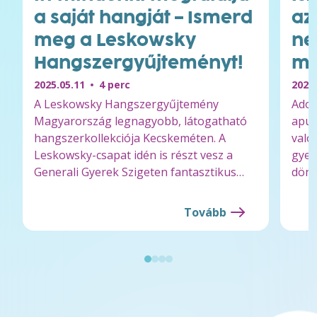
a saját hangját – Ismerd
az
meg a Leskowsky
ne
Hangszergyűjteményt!
mé
2025.05.11
4 perc
2025.
A Leskowsky Hangszergyűjtemény
Adot
Magyarország legnagyobb, látogatható
apuk
hangszerkollekciója Kecskeméten. A
való
Leskowsky-csapat idén is részt vesz a
gyer
Generali Gyerek Szigeten fantasztikus
dönt
hangszereikkel!
hobb
Tovább