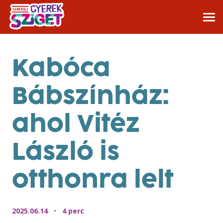
Kabóca
Bábszínház:
ahol Vitéz
László is
otthonra lelt
2025.06.14
•
4 perc