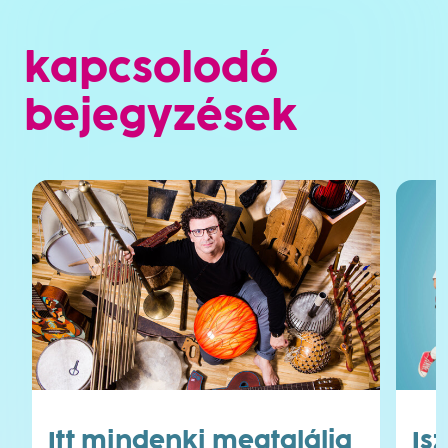
kapcsolodó
bejegyzések
Itt mindenki megtalálja
Is