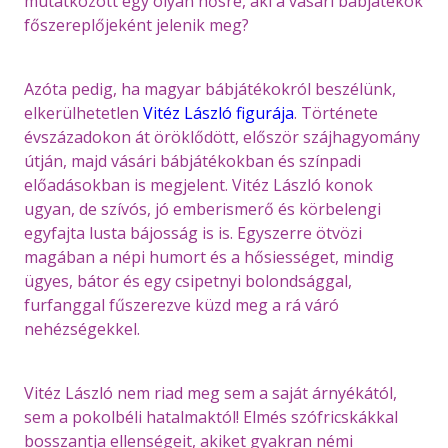
mutatkozott egy olyan hősre, aki a vásári bábjátékok
főszereplőjeként jelenik meg?
Azóta pedig, ha magyar bábjátékokról beszélünk,
elkerülhetetlen
Vitéz László figurája
. Története
évszázadokon át öröklődött, először szájhagyomány
útján, majd vásári bábjátékokban és színpadi
előadásokban is megjelent. Vitéz László konok
ugyan, de szívós, jó emberismerő és körbelengi
egyfajta lusta bájosság is is. Egyszerre ötvözi
magában a népi humort és a hősiességet, mindig
ügyes, bátor és egy csipetnyi bolondsággal,
furfanggal fűszerezve küzd meg a rá váró
nehézségekkel.
Vitéz László nem riad meg sem a saját árnyékától,
sem a pokolbéli hatalmaktól! Elmés szófricskákkal
bosszantja ellenségeit, akiket gyakran némi