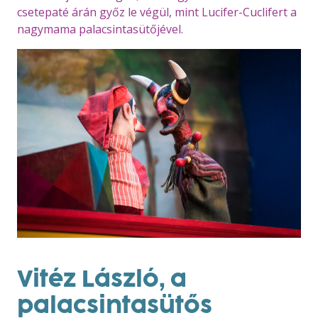
csetepaté árán győz le végül, mint Lucifer-Cuclifert a
nagymama palacsintasütőjével.
Vitéz László, a
palacsintasütős