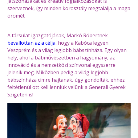
játszóházakat és kreatív foglalkozásokat is
szerveznek, így minden korosztály megtalálja a maga
örömét.
A társulat igazgatójának, Markó Róbertnek
bevallottan az a célja
, hogy a Kabóca legyen
Veszprém és a világ legjobb bábszínháza. Egy olyan
hely, ahol a bábművészetben a hagyomány, az
innováció és a nemzetközi színvonal egyszerre
jelenik meg. Miközben pedig a világ legjobb
bábszínháza címre hajtanak, úgy gondolták, ehhez
feltétlenül ott kell lenniük velünk a Generali Gyerek
Szigeten is!