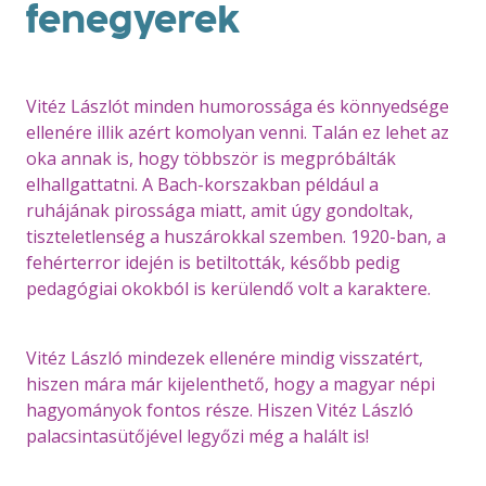
fenegyerek
Vitéz Lászlót minden humorossága és könnyedsége
ellenére illik azért komolyan venni. Talán ez lehet az
oka annak is, hogy többször is megpróbálták
elhallgattatni. A Bach-korszakban például a
ruhájának pirossága miatt, amit úgy gondoltak,
tiszteletlenség a huszárokkal szemben. 1920-ban, a
fehérterror idején is betiltották, később pedig
pedagógiai okokból is kerülendő volt a karaktere.
Vitéz László mindezek ellenére mindig visszatért,
hiszen mára már kijelenthető, hogy a magyar népi
hagyományok fontos része. Hiszen Vitéz László
palacsintasütőjével legyőzi még a halált is!