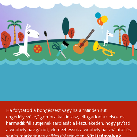
A Sziget Kulturális
Szervezőiroda bemutatja:
Ha folytatod a böngészést vagy ha a “Minden süti
engedélyezése,” gombra kattintasz, elfogadod az első- és
harmadik fél sütijeinek tárolását a készülékeden, hogy javítsd
a webhely navigációt, elemezhessük a webhely használatát és
Sajtó
Házirend, ÁSZF
Kapcsolat
Szponzoroknak
segíts marketinges erőfeszítéseinkben.
Süti Irányelvek