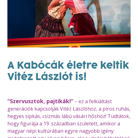
A Kabócák életre keltik
Vitéz Lászlót is!
“Szervusztok, pajtikák!”
– ez a felkiáltást
generációk kapcsolják Vitéz Lászlóhoz, a piros ruhás,
hegyes sipkás, csizmás lábú vásári hőshöz! Tudtátok,
hogy figurája a 19. században született, amikor a
magyar népi kultúrában egyre nagyobb igény