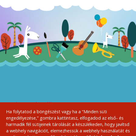
A Sziget Kulturális
Szervezőiroda bemutatja:
Ha folytatod a böngészést vagy ha a “Minden süti
engedélyezése,” gombra kattintasz, elfogadod az első- és
harmadik fél sütijeinek tárolását a készülékeden, hogy javítsd
a webhely navigációt, elemezhessük a webhely használatát és
Sajtó
Házirend, ÁSZF
Kapcsolat
Szponzoroknak