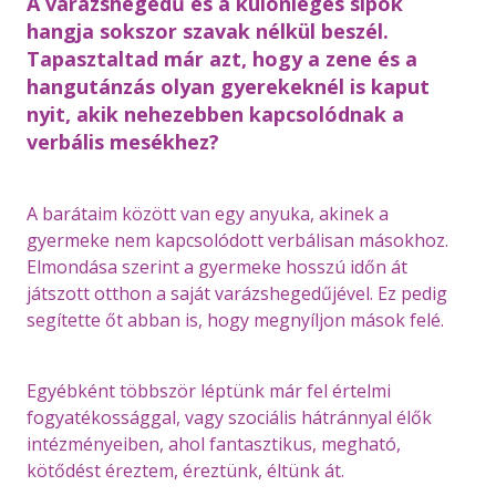
A varázshegedű és a különleges sípok
hangja sokszor szavak nélkül beszél.
Tapasztaltad már azt, hogy a zene és a
hangutánzás olyan gyerekeknél is kaput
nyit, akik nehezebben kapcsolódnak a
verbális mesékhez?
A barátaim között van egy anyuka, akinek a
gyermeke nem kapcsolódott verbálisan másokhoz.
Elmondása szerint a gyermeke hosszú időn át
játszott otthon a saját varázshegedűjével. Ez pedig
segítette őt abban is, hogy megnyíljon mások felé.
Egyébként többször léptünk már fel értelmi
fogyatékossággal, vagy szociális hátránnyal élők
intézményeiben, ahol fantasztikus, megható,
kötődést éreztem, éreztünk, éltünk át.