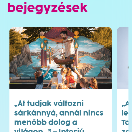
bejegyzések
„Át tudjak változni
„A
sárkánnyá, annál nincs
le
menőbb dolog a
Ta
világon…” – Interjú
ze