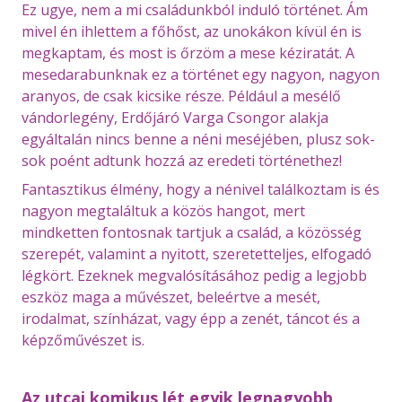
Ez ugye, nem a mi családunkból induló történet. Ám
mivel én ihlettem a főhőst, az unokákon kívül én is
megkaptam, és most is őrzöm a mese kéziratát. A
mesedarabunknak ez a történet egy nagyon, nagyon
aranyos, de csak kicsike része. Például a mesélő
vándorlegény, Erdőjáró Varga Csongor alakja
egyáltalán nincs benne a néni meséjében, plusz sok-
sok poént adtunk hozzá az eredeti történethez!
Fantasztikus élmény, hogy a nénivel találkoztam is és
nagyon megtaláltuk a közös hangot, mert
mindketten fontosnak tartjuk a család, a közösség
szerepét, valamint a nyitott, szeretetteljes, elfogadó
légkört. Ezeknek megvalósításához pedig a legjobb
eszköz maga a művészet, beleértve a mesét,
irodalmat, színházat, vagy épp a zenét, táncot és a
képzőművészet is.
Az utcai komikus lét egyik legnagyobb