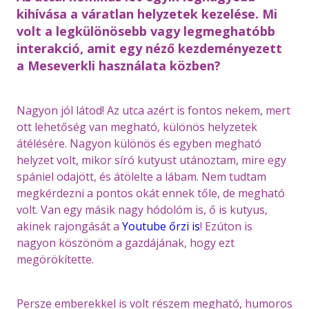
kihívása a váratlan helyzetek kezelése. Mi
volt a legkülönösebb vagy legmeghatóbb
interakció, amit egy néző kezdeményezett
a Meseverkli használata közben?
Nagyon jól látod! Az utca azért is fontos nekem, mert
ott lehetőség van megható, különös helyzetek
átélésére. Nagyon különös és egyben megható
helyzet volt, mikor síró kutyust utánoztam, mire egy
spániel odajött, és átölelte a lábam. Nem tudtam
megkérdezni a pontos okát ennek tőle, de megható
volt. Van egy másik nagy hódolóm is, ő is kutyus,
akinek rajongását a
Youtube őrzi is
! Ezúton is
nagyon köszönöm a gazdájának, hogy ezt
megörökítette.
Persze emberekkel is volt részem megható, humoros