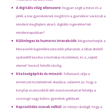
A digitális világ ellenszere:
Hogyan segít a mese és a
játék a mai gyerekeknek megőrizni a gyerekkor varázsát a
mindent megfejteni akaró, digitális ingerekkel teli
mindennapokban?
Különleges és humoros interakciók:
Megismerhetjük a
Meseverkli legemlékezetesebb pillanatait, a lábat átölelő
spánieltől kezdve a technikai részleteket, és a „rejtett
elemet” kereső felnőtt nézőig.
Közösségépítés és misszió:
Trillamanó célja a
természet tiszteletének átadása, valamint az, hogy a
konyhai eszközökből álló manózenekarral feloldja a
szorongó vagy különc gyerekek gátlásait.
Kapcsolódás szavak nélkül:
Az interjú rávilágít, hogy a