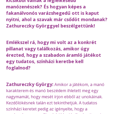
kicsikből válnak a leglelkesebb
manózenészek? És hogyan képes a
fakanálvonós varázshegedű ott is kaput
nyitni, ahol a szavak már csődöt mondanak?
Zathureczky Györggyel beszélgettünk!
Emlékszel rá, hogy mi volt az a konkrét
pillanat vagy találkozás, amikor úgy
érezted, hogy a szabadon áramló játékot
egy tudatos, színházi keretbe kell
foglalnod?
Zathureczky György:
Amikor a játékom, a manó
karakterem és manó beszédem ihletett meg egy
nagymamát, hogy mesét írjon ebből az unokáinak.
Kezdőlökésnek talán ezt tekinthetjük. A tudatos
színházi keretet pedig az igényelte, hogy a