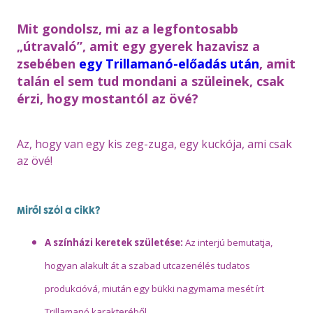
Mit gondolsz, mi az a legfontosabb
„útravaló”, amit egy gyerek hazavisz a
zsebében
egy Trillamanó-előadás után
, amit
talán el sem tud mondani a szüleinek, csak
érzi, hogy mostantól az övé?
Az, hogy van egy kis zeg-zuga, egy kuckója, ami csak
az övé!
Miről szól a cikk?
A színházi keretek születése:
Az interjú bemutatja,
hogyan alakult át a szabad utcazenélés tudatos
produkcióvá, miután egy bükki nagymama mesét írt
Trillamanó karakteréből.