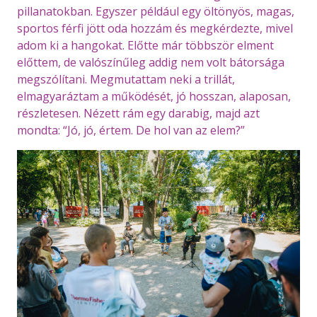
pillanatokban. Egyszer például egy öltönyös, magas,
sportos férfi jött oda hozzám és megkérdezte, mivel
adom ki a hangokat. Előtte már többször elment
előttem, de valószínűleg addig nem volt bátorsága
megszólítani. Megmutattam neki a trillát,
elmagyaráztam a működését, jó hosszan, alaposan,
részletesen. Nézett rám egy darabig, majd azt
mondta: “Jó, jó, értem. De hol van az elem?”