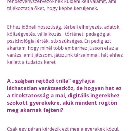
rendezvényszervezőknek küldeni kell valamit, ami
tájékoztatja őket, hogy képbe kerüljenek.
Ehhez időbeli hosszúság, térbeli elhelyezés, adatok,
költségvetés, vállalkozás, történet, pedagógiai,
pszichológiai érték, stb szükséges. Én pedig azt
akartam, hogy minél több emberhez jusson el az a
varázs, amit játszom, játszunk társaimmal, hát ehhez
kellett a tudatos keret.
A „szájban rejtőző trilla” egyfajta
láthatatlan varázseszköz, de hogyan hat ez
a titokzatosság a mai, digitális ingerekhez
szokott gyerekekre, akik mindent rögtön
meg akarnak fejteni?
Csak egy páran kérdezik ezt meg a gyerekek közül.