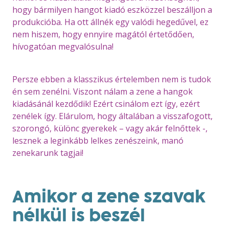
hogy bármilyen hangot kiadó eszközzel beszálljon a
produkcióba. Ha ott állnék egy valódi hegedűvel, ez
nem hiszem, hogy ennyire magától értetődően,
hívogatóan megvalósulna!
Persze ebben a klasszikus értelemben nem is tudok
én sem zenélni. Viszont nálam a zene a hangok
kiadásánál kezdődik! Ezért csinálom ezt így, ezért
zenélek így. Elárulom, hogy általában a visszafogott,
szorongó, különc gyerekek – vagy akár felnőttek -,
lesznek a leginkább lelkes zenészeink, manó
zenekarunk tagjai!
Amikor a zene szavak
nélkül is beszél