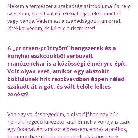
Nekem a természet a szabadság szimbóluma! És nem
szeretem, ha ezt valaki telekiabálja, teleszemeteli
vagy bántja. Védem ezt a szabadságot. Humorral,
játékkal védem, és kérem a tiszteletét!
A „prittyen-prüttyöm” hangszerek és a
konyhai eszközökből verbuvált
manózenekar is a közösségi élményre épít.
Volt olyan eset, amikor egy abszolút
botfülűnek hitt résztvevőben éppen nálad
szakadt át a gát, és vált belőle lelkes
zenész?
Van egy varázshegedűm, ami valójában egy húr
nélküli, hegedű kinézetű fatál. Ennek a vonója is csak
egy fakanál. Ám amikor előveszem, ennek a játékos,
humoros használata megengedi a közönségnek,