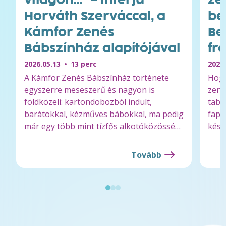
Horváth Szerváccal, a
be
Kámfor Zenés
Be
Bábszínház alapítójával
fr
2026.05.13
13 perc
2026.
A Kámfor Zenés Bábszínház története
Hogy
egyszerre meseszerű és nagyon is
zene
földközeli: kartondobozból indult,
tabu
barátokkal, kézműves bábokkal, ma pedig
fapi
már egy több mint tízfős alkotóközösség
kész
viszi…
Tovább