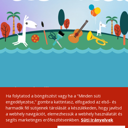
A Sziget Kulturális
Szervezőiroda bemutatja:
Ha folytatod a böngészést vagy ha a “Minden süti
engedélyezése,” gombra kattintasz, elfogadod az első- és
harmadik fél sütijeinek tárolását a készülékeden, hogy javítsd
a webhely navigációt, elemezhessük a webhely használatát és
Sajtó
Házirend, ÁSZF
Kapcsolat
Szponzoroknak
segíts marketinges erőfeszítéseinkben.
Süti Irányelvek