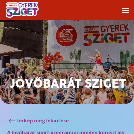
JÖVŐBARÁT SZIGET
Térkép megtekintése
A Jövőbarát sport programjai minden korosztály