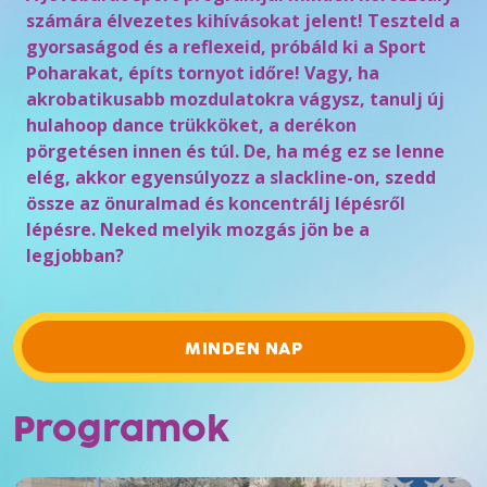
számára élvezetes kihívásokat jelent! Teszteld a
gyorsaságod és a reflexeid, próbáld ki a Sport
Poharakat, építs tornyot időre! Vagy, ha
akrobatikusabb mozdulatokra vágysz, tanulj új
hulahoop dance trükköket, a derékon
pörgetésen innen és túl. De, ha még ez se lenne
elég, akkor egyensúlyozz a slackline-on, szedd
össze az önuralmad és koncentrálj lépésről
lépésre. Neked melyik mozgás jön be a
legjobban?
MINDEN NAP
Programok