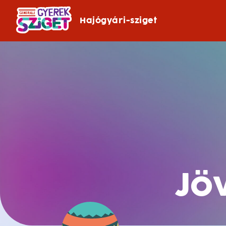
Hajógyári-sziget
Jö