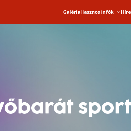
Galéria
Hasznos infók
Hír
vőbarát spo