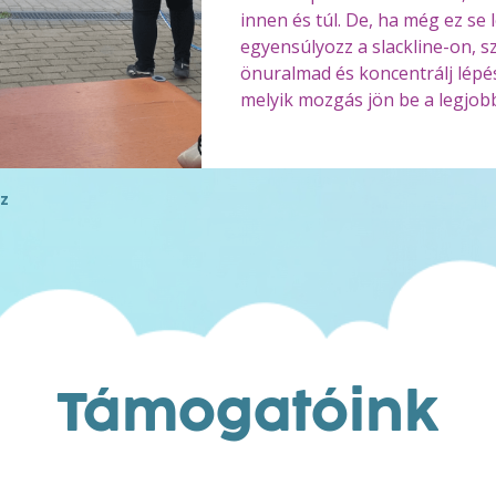
innen és túl. De, ha még ez se 
egyensúlyozz a slackline-on, s
önuralmad és koncentrálj lépé
melyik mozgás jön be a legjob
z
Támogatóink