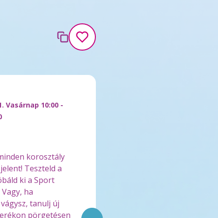
1. Vasárnap 10:00 -
0
minden korosztály
jelent! Teszteld a
óbáld ki a Sport
! Vagy, ha
ágysz, tanulj új
derékon pörgetésen