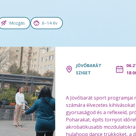
Mozgás
6–14 év
JÖVŐBARÁT
06.2
SZIGET
18:0
A Jövőbarát sport programjai 
számára élvezetes kihívásokat 
gyorsaságod és a reflexeid, pr
Poharakat, építs tornyot időre
akrobatikusabb mozdulatokra v
hulahoop dance trükköket, a 