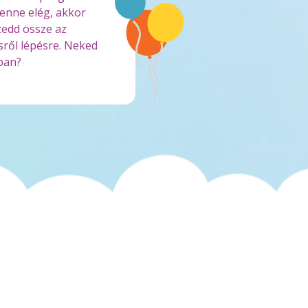
lenne elég, akkor
zedd össze az
sről lépésre. Neked
ban?