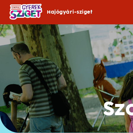
Hajógyári-sziget
Sz