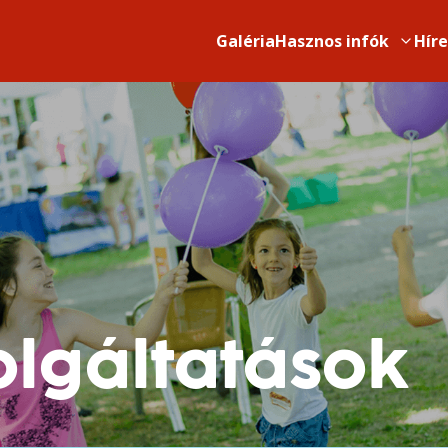
Galéria
Hasznos infók
Hír
olgáltatások