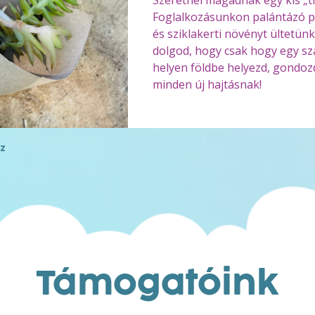
Szeretnél magadnak egy kis „ti
Foglalkozásunkon palántázó p
és sziklakerti növényt ültetün
dolgod, hogy csak hogy egy s
helyen földbe helyezd, gondozd
minden új hajtásnak!
z
Támogatóink