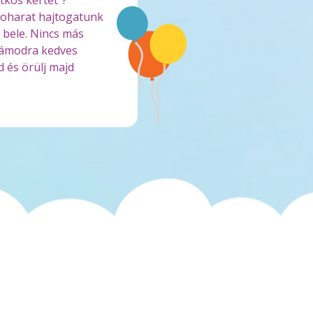
tkos kertet”?
oharat hajtogatunk
k bele. Nincs más
zámodra kedves
 és örülj majd