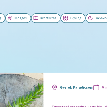
g
Mozgás
Kreativitás
Élővilág
Babákn
Gyerek Paradicsom
Min