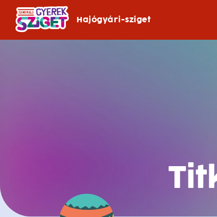
Hajógyári-sziget
Ti