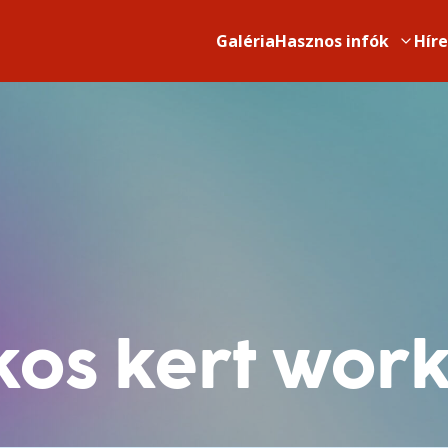
Galéria
Hasznos infók
Hír
tkos kert wor