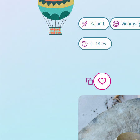
Kaland
Vidámsá
0–14 év