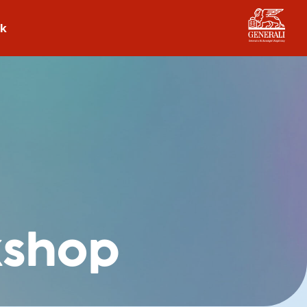
ek
kshop