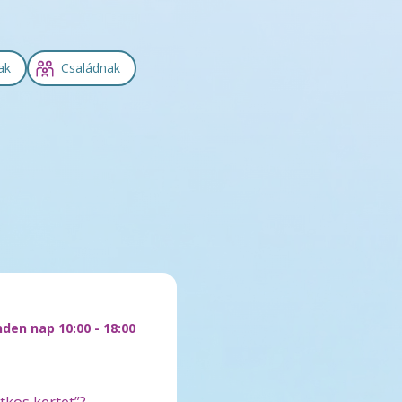
ak
Családnak
den nap 10:00 - 18:00