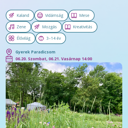
Kaland
Vidámság
Mese
Zene
Mozgás
Kreativitás
Élővilág
3–14 év
Gyerek Paradicsom
06.20. Szombat, 06.21. Vasárnap 14:00