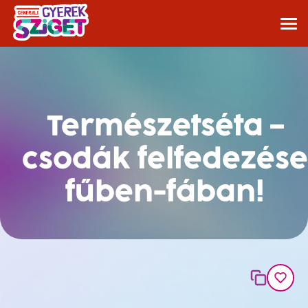
Természetséta –
csodák felfedezése
fűben-fában!