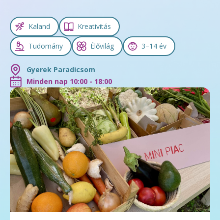
Kaland
Kreativitás
Tudomány
Élővilág
3–14 év
Gyerek Paradicsom
Minden nap 10:00 - 18:00