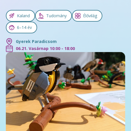
Kaland
Tudomány
Élővilág
6–14 év
Gyerek Paradicsom
06.21. Vasárnap 10:00 - 18:00