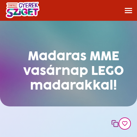
Madaras MME
vasárnap LEGO
madarakkal!