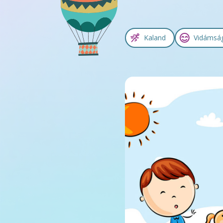
Kaland
Vidámsá