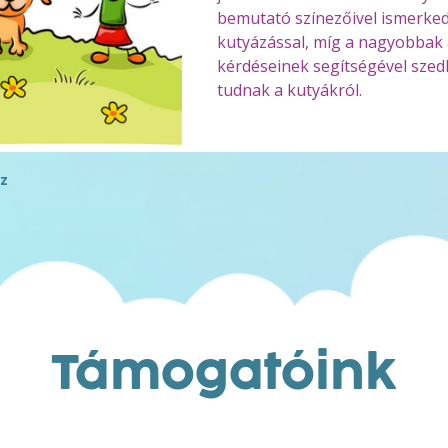
bemutató színezőivel ismerke
kutyázással, míg a nagyobbak 
kérdéseinek segítségével szedh
tudnak a kutyákról.
z
Támogatóink