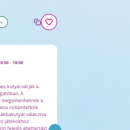
év
:00 - 18:00
es kutyái várják a
gatóban. A
k megpihenhetnek a
atos csillámtetkók
sákbakutyát választva
ró játékokhoz
ín felelős állattartást