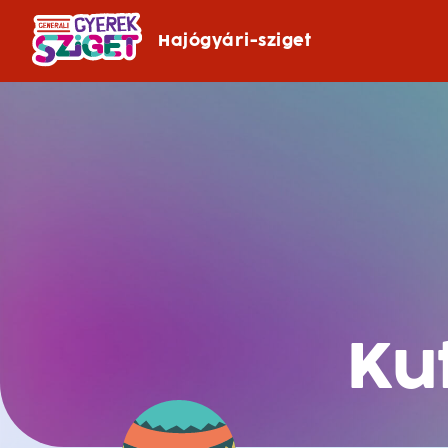
Hajógyári-sziget
Ku