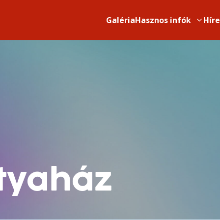
Galéria
Hasznos infók
Hír
tyaház