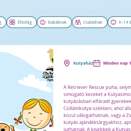
g
Élővilág
Babáknak
Családnak
0–14 
Kutyaház
Minden nap 10
A Retriever Rescue puha, selym
simogató kezeket a Kutyasimo
kutyázásban elfáradt gyereke
Csillámkutya-székben, ahol áll
közül válogathatnak, vagy a Z
kutyás ajándéktárgyakhoz, ap
juthatnak. A kisebbek a Kutyasz