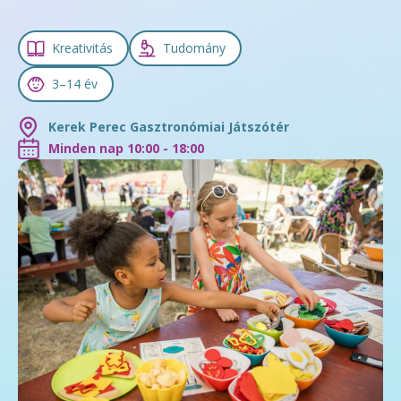
Kreativitás
Tudomány
3–14 év
Kerek Perec Gasztronómiai Játszótér
Minden nap 10:00 - 18:00