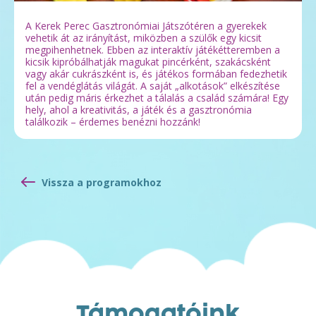
A Kerek Perec Gasztronómiai Játszótéren a gyerekek
vehetik át az irányítást, miközben a szülők egy kicsit
megpihenhetnek. Ebben az interaktív játékétteremben a
kicsik kipróbálhatják magukat pincérként, szakácsként
vagy akár cukrászként is, és játékos formában fedezhetik
fel a vendéglátás világát. A saját „alkotások” elkészítése
után pedig máris érkezhet a tálalás a család számára! Egy
hely, ahol a kreativitás, a játék és a gasztronómia
találkozik – érdemes benézni hozzánk!
Vissza a programokhoz
Támogatóink