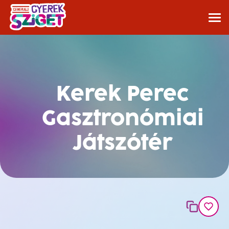
Kerek Perec
Gasztronómiai
Játszótér