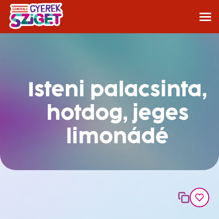
Isteni palacsinta,
hotdog, jeges
limonádé