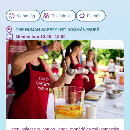
Vidámság
Családnak
Fizetős
THE HUMAN SAFETY NET ADOMÁNYBÜFÉ
Minden nap 10:00 - 18:00
Isteni palacsinta, hotdog, jeges limonádé és zsákbamacska