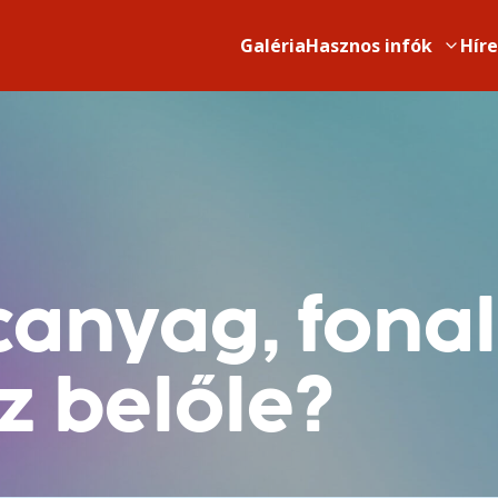
Galéria
Hasznos infók
Hír
lcanyag, fona
z belőle?