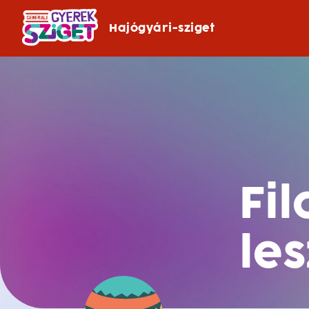
Hajógyári-sziget
Fi
les