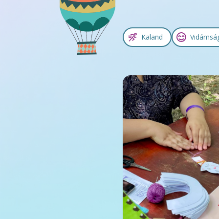
Kaland
Vidámsá