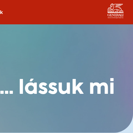
ek
l… lássuk mi