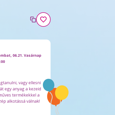
ombat, 06.21. Vasárnap
:00
gtanulni, vagy ellesni
át egy anyag a kezeid
zműves termékekkel a
ép alkotássá válnak!