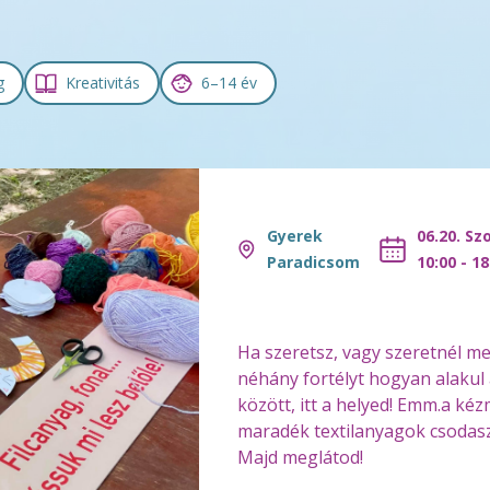
g
Kreativitás
6–14 év
Gyerek
06.20. Sz
Paradicsom
10:00 - 18
Ha szeretsz, vagy szeretnél me
néhány fortélyt hogyan alakul 
között, itt a helyed! Emm.a ké
maradék textilanyagok csodasz
Majd meglátod!