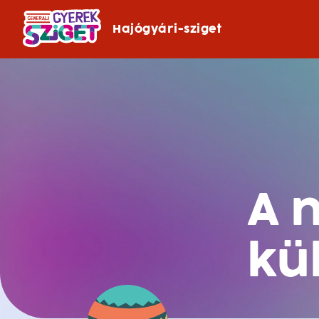
Hajógyári-sziget
A 
kü