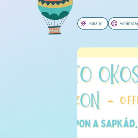
Kaland
Vidámsá