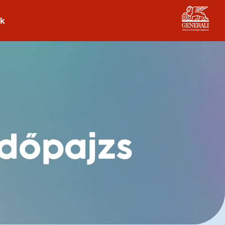
ek
édőpajzs