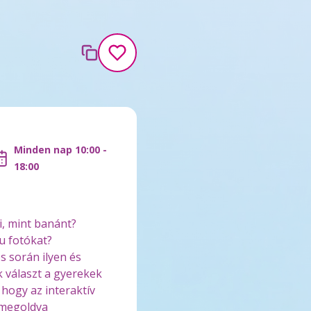
Minden nap 10:00 -
18:00
i, mint banánt?
u fotókat?
s során ilyen és
 választ a gyerekek
hogy az interaktív
 megoldva