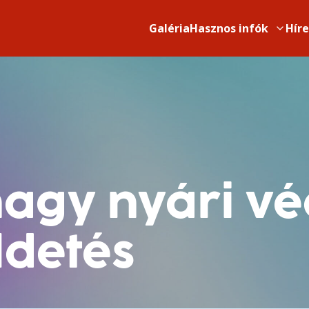
Galéria
Hasznos infók
Hír
nagy nyári v
ldetés