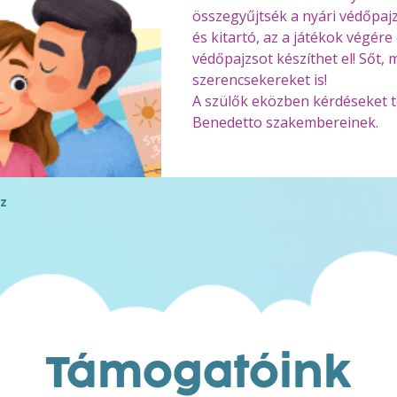
összegyűjtsék a nyári védőpajz
és kitartó, az a játékok végér
védőpajzsot készíthet el! Sőt,
szerencsekereket is!
A szülők eközben kérdéseket t
Benedetto szakembereinek.
z
Támogatóink