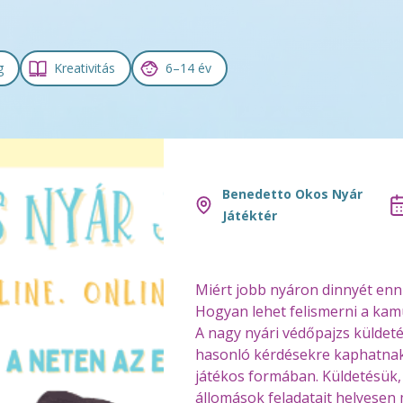
g
Kreativitás
6–14 év
Benedetto Okos Nyár
Játéktér
Miért jobb nyáron dinnyét enn
Hogyan lehet felismerni a kam
A nagy nyári védőpajzs küldeté
hasonló kérdésekre kaphatnak
játékos formában. Küldetésük, 
állomások feladatait helyesen