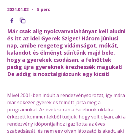
2024.04.02
•
5 perc
Már csak alig nyolcvanvalahányat kell aludni
és itt az idei Gyerek Sziget! Három júniusi
nap, amibe rengeteg vidámságot, mókát,
kalandot és élményt sűrítünk majd bele,
hogy a gyerekek csodásan, a felnőttek
pedig újra gyereknek érezhessék magukat!
De addig is nosztalgiázzunk egy kicsit!
Mivel 2001-ben indult a rendezvénysorozat, így mára
már sokezer gyerek és felnőtt járta meg a
programokat. Az évek során a Facebook oldalra
érkezett kommentekből tudjuk, hogy volt olyan, aki a
rendezvény időpontjaihoz igazította az éves
szabadságát, és nem egy olyan látogató is akadt, aki