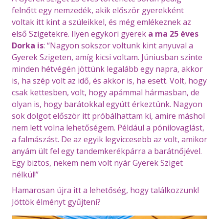
felnőtt egy nemzedék, akik először gyerekként
voltak itt kint a szüleikkel, és még emlékeznek az
első Szigetekre. Ilyen egykori gyerek
a ma 25 éves
Dorka is
: “Nagyon sokszor voltunk kint anyuval a
Gyerek Szigeten, amíg kicsi voltam. Júniusban szinte
minden hétvégén jöttünk legalább egy napra, akkor
is, ha szép volt az idő, és akkor is, ha esett. Volt, hogy
csak kettesben, volt, hogy apámmal hármasban, de
olyan is, hogy barátokkal együtt érkeztünk. Nagyon
sok dolgot először itt próbálhattam ki, amire máshol
nem lett volna lehetőségem. Például a pónilovaglást,
a falmászást. De az egyik legviccesebb az volt, amikor
anyám ült fel egy tandemkerékpárra a barátnőjével.
Egy biztos, nekem nem volt nyár Gyerek Sziget
nélkül!”
Hamarosan újra itt a lehetőség, hogy találkozzunk!
Jöttök élményt gyűjteni?