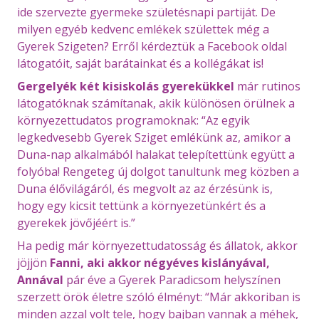
ide szervezte gyermeke születésnapi partiját. De
milyen egyéb kedvenc emlékek születtek még a
Gyerek Szigeten? Erről kérdeztük a Facebook oldal
látogatóit, saját barátainkat és a kollégákat is!
Gergelyék két kisiskolás gyerekükkel
már rutinos
látogatóknak számítanak, akik különösen örülnek a
környezettudatos programoknak: “Az egyik
legkedvesebb Gyerek Sziget emlékünk az, amikor a
Duna-nap alkalmából halakat telepítettünk együtt a
folyóba! Rengeteg új dolgot tanultunk meg közben a
Duna élővilágáról, és megvolt az az érzésünk is,
hogy egy kicsit tettünk a környezetünkért és a
gyerekek jövőjéért is.”
Ha pedig már környezettudatosság és állatok, akkor
jöjjön
Fanni, aki akkor négyéves kislányával,
Annával
pár éve a Gyerek Paradicsom helyszínen
szerzett örök életre szóló élményt: “Már akkoriban is
minden azzal volt tele, hogy bajban vannak a méhek,