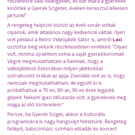
részletekre való odafigyelés, és bár mára a gyerekek
kinőtték a Gyerek Szigetet, éveken keresztül lelkesen
jártunk!”
A rengeteg helyszín között az évek során voltak
olyanok, amik általános nagy kedvenccé váltak. Ilyen
volt például a Retró Videójáték Sátor is, amiről
Laci
osztotta meg velünk részletesebben emlékeit: “Olyan
volt, mintha újraéltem volna a saját gyerekkoromat!
Végre megmutathattam a fiamnak, hogy a
videójátékok őskorában milyen játékokkal
szórakozott órákat az apja. Zseniális volt az is, hogy
nemcsak megmutathattam, de együtt ki is
próbálhattuk a 70-es, 80-as, 90-es évek legjobb
gépeit. Nekem igazi időutazás volt, a gyereknek meg
maga az élő történelem.”
Persze, ha Gyerek Sziget, akkor a kulturális
programokra is nagy hangsúlyt fektetünk. Rengeteg
fellépő, bábszínházi, színházi előadás és koncert