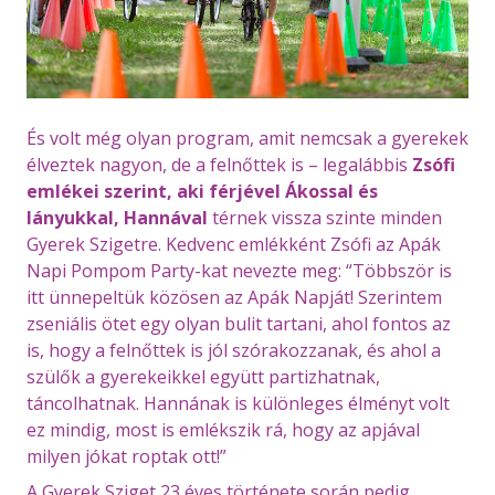
És volt még olyan program, amit nemcsak a gyerekek
élveztek nagyon, de a felnőttek is – legalábbis
Zsófi
emlékei szerint, aki férjével Ákossal és
lányukkal, Hannával
térnek vissza szinte minden
Gyerek Szigetre. Kedvenc emlékként Zsófi az Apák
Napi Pompom Party-kat nevezte meg: “Többször is
itt ünnepeltük közösen az Apák Napját! Szerintem
zseniális ötet egy olyan bulit tartani, ahol fontos az
is, hogy a felnőttek is jól szórakozzanak, és ahol a
szülők a gyerekeikkel együtt partizhatnak,
táncolhatnak. Hannának is különleges élményt volt
ez mindig, most is emlékszik rá, hogy az apjával
milyen jókat roptak ott!”
A Gyerek Sziget 23 éves története során pedig