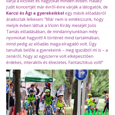
várja a kicsiket és nagyokat minden évben. Halász
Judit koncertjét már évről-évre várják a látogatók, de
Karcsi és Ági a gyerekeikkel
egy másik előadásról
áradoztak lelkesen: “Már nem is emlékszünk, hogy
melyik évben láttuk a Violin Király meséjét Joós
Tamás előadásában, de mindannyiunkban mély
nyomokat hagyott! A történet mind tartalmában,
mind pedig az előadás maga elragadó volt. Úgy
tanultak belőle a gyerekeink – meg igazából mi is – a
zenéről, hogy az egyszerre volt elképesztően
érdekes, interaktív és élvezetes. Fantasztikus volt!”