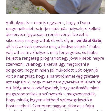
Volt olyan év – nem is egyszer -, hogy a Duna
megemelkedett szintje miatt más helyszínre kellett
átszervezni gyorsan a rendezvényt. De ezt is
sikeresen megugrottuk és volt olyan,
például Gabi
,
aki ezt az évet nevezte meg a kedvencének: “Hiába
volt ott az árvízhelyzet, mint fenyegetés, és hiába
kellett a rengeteg programot egy jóval kisebb helyre
szervezni, valahogy sikerült úgy megoldani a
dolgokat, hogy minden jól működött. Sőt, olyan jó
volt a hangulat, hogy a barátnőmmel végigsétálva
azt sajnáltuk, hogy miért nem gyerekként lehetünk
ott. Még arra is odafigyeltek, hogy az áradás miatt
megszaporodtak a szúnyogok – megszervezték,
hogy mindig legyen elérhető szúnyogriasztó a
hostesseknél. Szerintem nagyon ritka ez a fajta