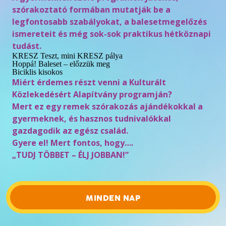
szórakoztató formában mutatják be a
legfontosabb szabályokat, a balesetmegelőzés
ismereteit és még sok-sok praktikus hétköznapi
tudást.
KRESZ Teszt, mini KRESZ pálya
Hoppá! Baleset – előzzük meg
Biciklis kisokos
Miért érdemes részt venni a Kulturált
Közlekedésért Alapítvány programján?
Mert ez egy remek szórakozás ajándékokkal a
gyermeknek, és hasznos tudnivalókkal
gazdagodik az egész család.
Gyere el! Mert fontos, hogy….
„TUDJ TÖBBET – ÉLJ JOBBAN!”
MINDEN NAP