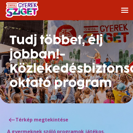
Tudj többet, élj
jobban!-
Közlekedésbiztons
oktató program
Térkép megtekintése
A gyermeknek szóló programok játékos,