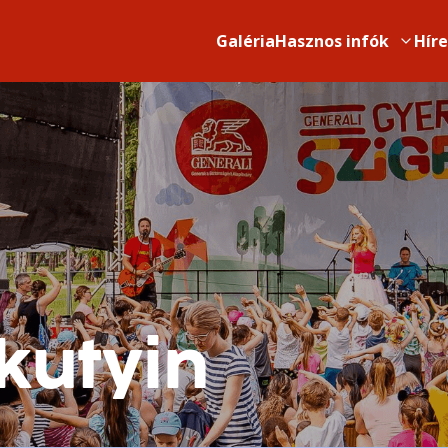
Galéria
Hasznos infók
Hír
kutyin