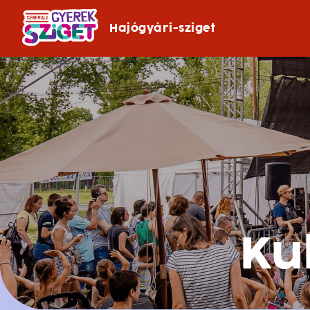
Hajógyári-sziget
Ku