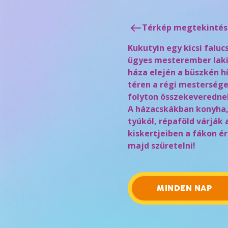
Térkép megtekintés
Kukutyin egy kicsi falu
ügyes mesterember laki
háza elején a büszkén hí
téren a régi mestersége
folyton összekeverednek
A házacskákban konyha, 
tyúkól, répaföld várják 
kiskertjeiben a fákon é
majd szüretelni!
MINDEN NAP