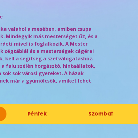
e
cska valahol a mesében, amiben csupa
k. Mindegyik más mesterséget űz, és a
rdeti mivel is foglalkozik. A Mester
k cégtáblái és a mesterségek cégérei
, kell a segítség a szétválogatáshoz.
a falu szélén horgásztó, hintaállatok,
a sok sok városi gyereket. A házak
rnek már a gyümölcsök, amiket lehet
Péntek
Szombat