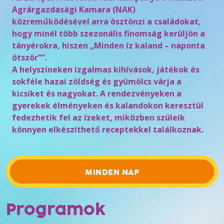
Agrárgazdasági Kamara (NAK)
közreműködésével arra ösztönzi a családokat,
hogy minél több szezonális finomság kerüljön a
tányérokra, hiszen „Minden íz kaland – naponta
ötször””.
A helyszíneken izgalmas kihívások, játékok és
sokféle hazai zöldség és gyümölcs várja a
kicsiket és nagyokat. A rendezvényeken a
gyerekek élményeken és kalandokon keresztül
fedezhetik fel az ízeket, miközben szüleik
könnyen elkészíthető receptekkel találkoznak.
MINDEN NAP
Programok