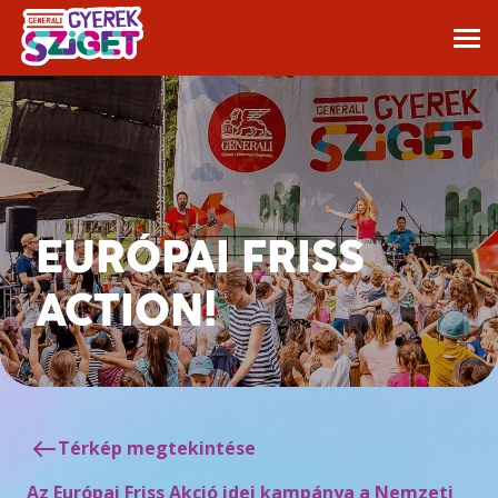
EURÓPAI FRISS
ACTION!
Térkép megtekintése
Az Európai Friss Akció idei kampánya a Nemzeti