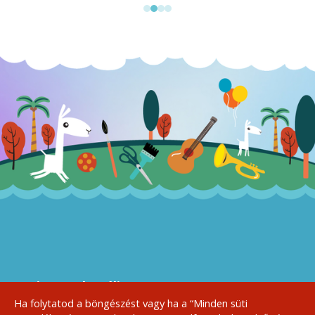
A Sziget Kulturális
Szervezőiroda bemutatja:
Ha folytatod a böngészést vagy ha a “Minden süti