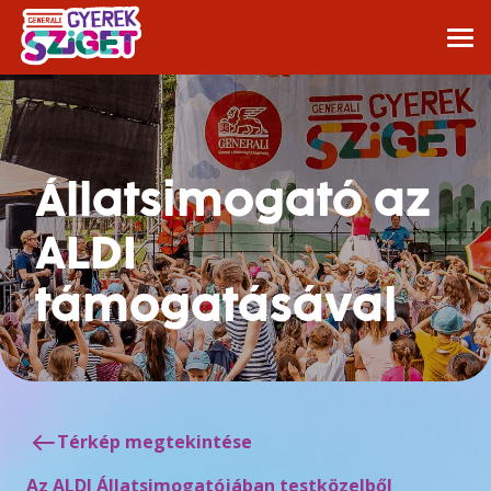
Állatsimogató az
ALDI
támogatásával
Térkép megtekintése
Az ALDI Állatsimogatójában testközelből