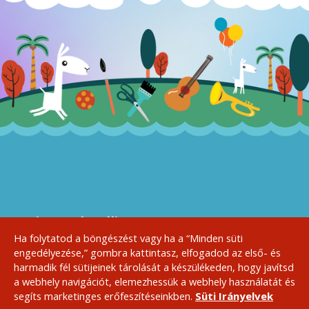
A Sziget Kulturális
Szervezőiroda bemutatja:
Ha folytatod a böngészést vagy ha a “Minden süti
engedélyezése,” gombra kattintasz, elfogadod az első- és
harmadik fél sütijeinek tárolását a készülékeden, hogy javítsd
a webhely navigációt, elemezhessük a webhely használatát és
Sajtó
Házirend, ÁSZF
Kapcsolat
Szponzoroknak
segíts marketinges erőfeszítéseinkben.
Süti Irányelvek