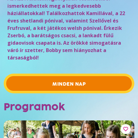
ismerkedhettek meg a legkedvesebb
háziállatokkal! Találkozhattok Kamillával, a 22
éves shetlandi pónival, valamint Szellővel és
Frufruval, a két játékos welsh pónival. Érkezik
Zserbó, a barátságos csacsi, a lankadt fülű
gidaovisok csapata is. Az örökké simogatásra
váró ír szetter, Bobby sem hiányozhat a
társaságból!
MINDEN NAP
Programok